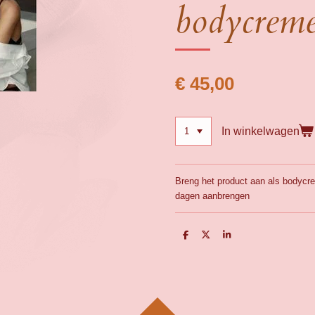
bodycrem
€ 45,00
In winkelwagen
Breng het product aan als bodyc
dagen aanbrengen
D
D
S
e
e
h
l
e
a
e
l
r
n
e