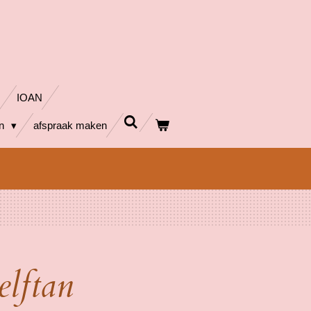
IOAN
en
afspraak maken
lftan