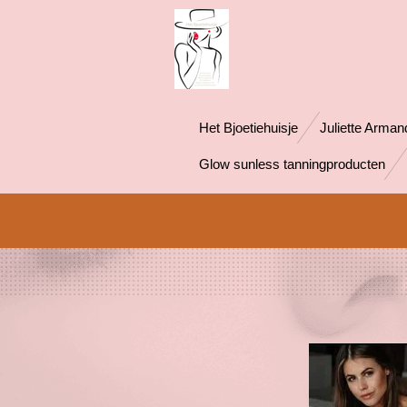
Ga
direct
naar
de
hoofdinhoud
Het Bjoetiehuisje
Juliette Arman
Glow sunless tanningproducten