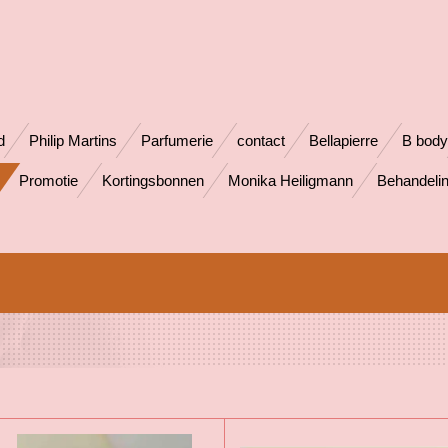
d
Philip Martins
Parfumerie
contact
Bellapierre
B body
Promotie
Kortingsbonnen
Monika Heiligmann
Behandeli