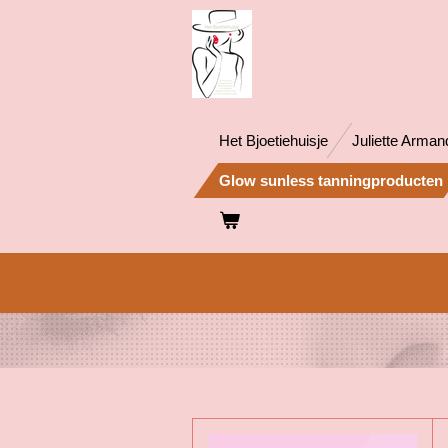
Ga
direct
naar
de
hoofdinhoud
Het Bjoetiehuisje
Juliette Arman
Glow sunless tanningproducten