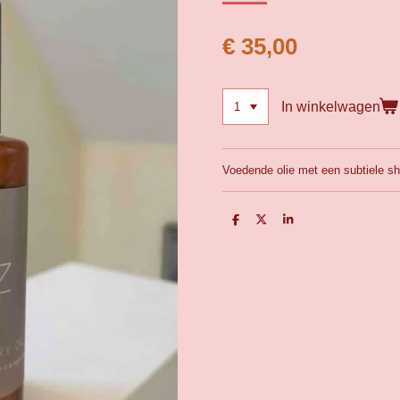
€ 35,00
In winkelwagen
Voedende olie met een subtiele sh
D
D
S
e
e
h
l
e
a
e
l
r
n
e