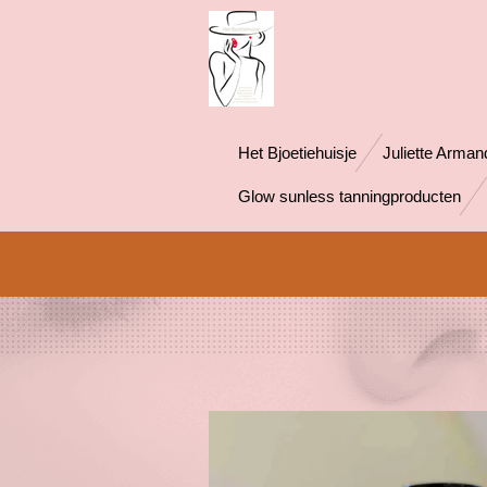
Ga
direct
naar
de
hoofdinhoud
Het Bjoetiehuisje
Juliette Arman
Glow sunless tanningproducten