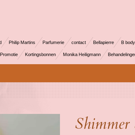
d
Philip Martins
Parfumerie
contact
Bellapierre
B body
Promotie
Kortingsbonnen
Monika Heiligmann
Behandeling
Shimmer 