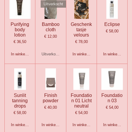
Uitverkocht
Purifying
Bamboo
Geschenk
Eclipse
body
cloth
tasje
€ 58,00
lotion
velours
€ 12,00
€ 36,50
€ 78,00
In winkelwagen
Uitverkocht
In winkelwagen
In winkelwagen
Sunlit
Finish
Foundatio
Foundatio
tanning
powder
n 01 Licht
n 03
drops
neutral
€ 40,00
€ 54,00
€ 58,00
€ 54,00
In winkelwagen
In winkelwagen
In winkelwagen
In winkelwagen