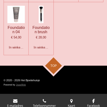
Foundatio
Foundatio
n 04
n brush
€ 54,00
€ 28,00
In winkelwagen
In winkelwagen
TOP
© 2020 - 2026 Het Bjoetiehuisje
Powered by
JouwWeb
E-mailadres
Telefoonnummer
Kaart
Facebook