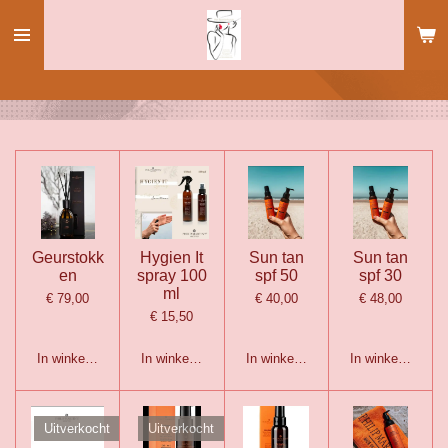
Ga
direct
naar
de
hoofdinhoud
Geurstokk
Hygien It
Sun tan
Sun tan
en
spray 100
spf 50
spf 30
ml
€ 79,00
€ 40,00
€ 48,00
€ 15,50
In winkelwagen
In winkelwagen
In winkelwagen
In winkelwagen
Uitverkocht
Uitverkocht