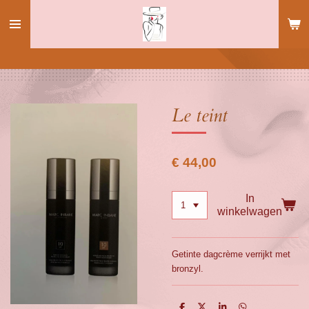
Ga
direct
naar
de
hoofdinhoud
Le teint
€ 44,00
In
winkelwagen
Getinte dagcrème verrijkt met
bronzyl.