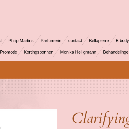
d
Philip Martins
Parfumerie
contact
Bellapierre
B body
Promotie
Kortingsbonnen
Monika Heiligmann
Behandeling
Clarifyin