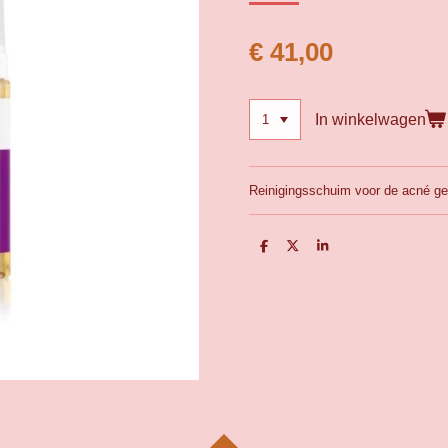
€ 41,00
In winkelwagen
Reinigingsschuim voor de acné g
D
D
S
e
e
h
l
e
a
e
l
r
n
e