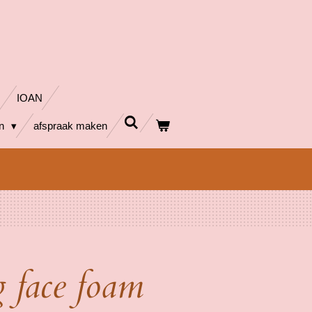
IOAN
en
afspraak maken
g face foam