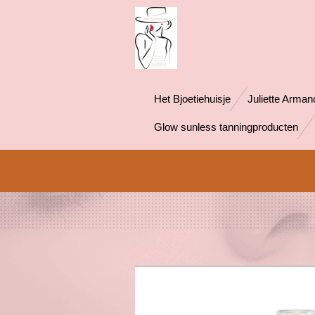
Ga
direct
naar
de
hoofdinhoud
Het Bjoetiehuisje
Juliette Arman
Glow sunless tanningproducten