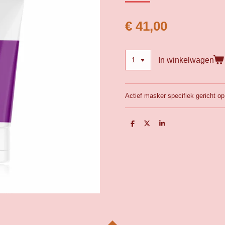
€ 41,00
In winkelwagen
Actief masker specifiek gericht o
D
D
S
e
e
h
l
e
a
e
l
r
n
e