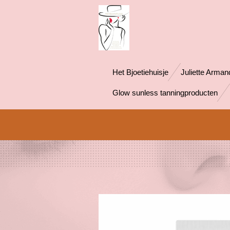
Ga
direct
naar
de
hoofdinhoud
Het Bjoetiehuisje
Juliette Arman
Glow sunless tanningproducten