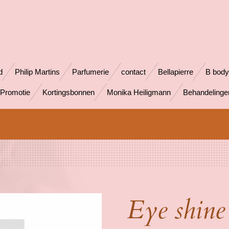
d
Philip Martins
Parfumerie
contact
Bellapierre
B body
Promotie
Kortingsbonnen
Monika Heiligmann
Behandeling
Eye shine