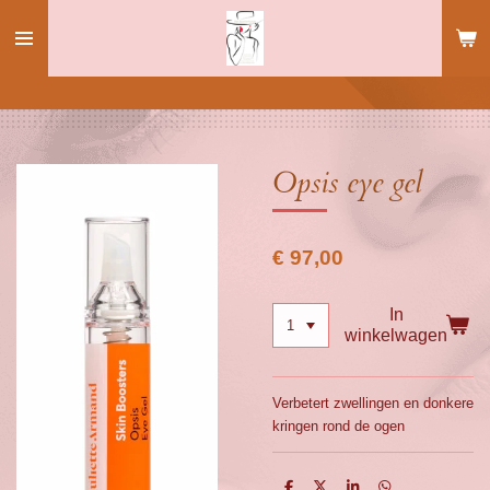
Ga
direct
naar
de
hoofdinhoud
Opsis eye gel
€ 97,00
In
winkelwagen
Verbetert zwellingen en donkere
kringen rond de ogen