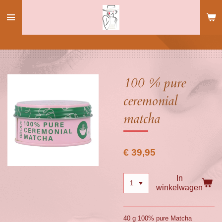
Ga
direct
naar
de
hoofdinhoud
100 % pure
ceremonial
matcha
€ 39,95
In
winkelwagen
40 g 100% pure Matcha