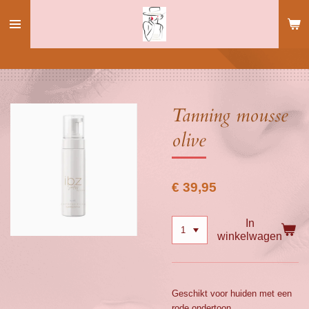
Ga
direct
naar
de
hoofdinhoud
Tanning mousse
olive
€ 39,95
In
winkelwagen
Geschikt voor huiden met een
rode ondertoon